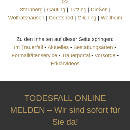
>>
Starnberg
|
Gauting
|
Tutzing
|
Dießen
|
Wolfratshausen
|
Geretsried
|
Gilching
|
Weilheim
Zu den Inhalten auf dieser Seite springen:
Im Trauerfall
•
Aktuelles
•
Bestattungsarten
•
Formalitätenservice
•
Trauerportal
•
Vorsorge
•
Erklärvideos
TODESFALL ONLINE
MELDEN – Wir sind sofort für
Sie da!