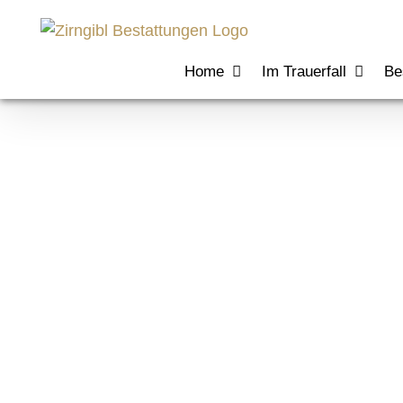
Zum
Inhalt
springen
Home
Im Trauerfall
Be
Zertifikat Tr
Melis Dereli