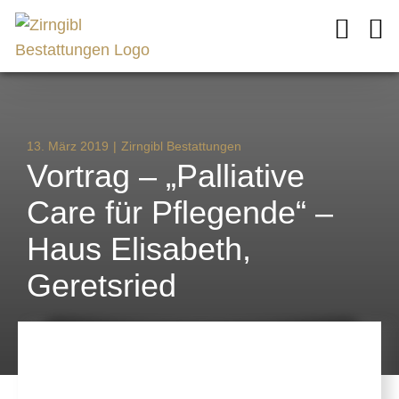
Zum
Inhalt
springen
13. März 2019
|
Zirngibl Bestattungen
Vortrag – „Palliative
Care für Pflegende“ –
Haus Elisabeth,
Geretsried