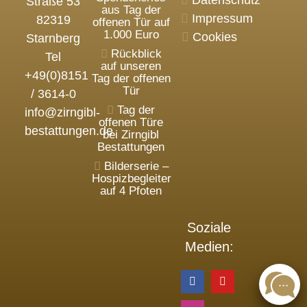
Datenschutz
Straße 53
aus Tag der
Impressum
82319
offenen Tür auf
1.000 Euro
Cookies
Starnberg
Rückblick
Tel
auf unseren
+49(0)8151
Tag der offenen
Tür
/ 3614-0
Tag der
info@zirngibl-
offenen Türe
bestattungen.de
bei Zirngibl
Bestattungen
Bilderserie –
Hospizbegleiter
auf 4 Pfoten
Soziale
Medien: