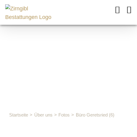
Zum
Inhalt
springen
Büro
Geretsried
(6)
Startseite
Über uns
Fotos
Büro Geretsried (6)