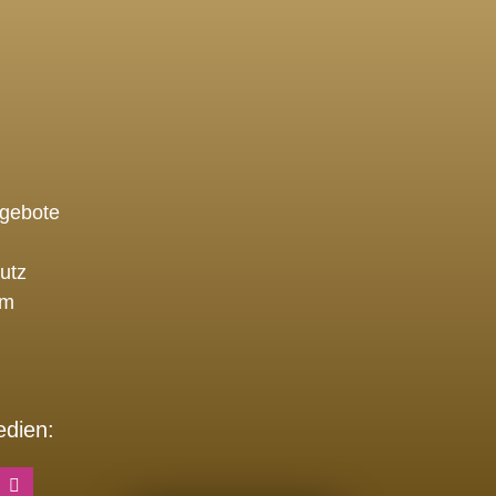
ngebote
utz
um
edien: