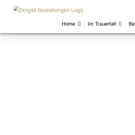
Zum
Inhalt
springen
Home
Im Trauerfall
Be
3 Img 7654