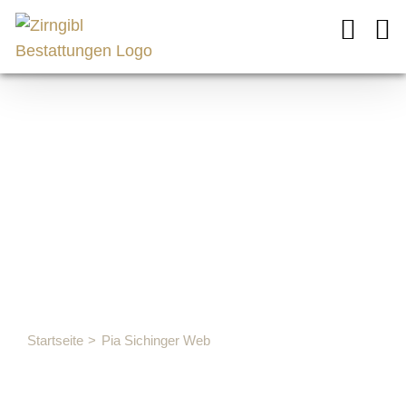
Zum
Inhalt
springen
Pia
Sichinger
Web
Startseite
Pia Sichinger Web