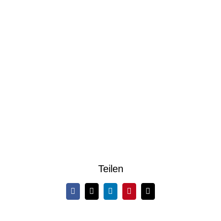
Teilen
Facebook
X
LinkedIn
Pinterest
E-
Mail