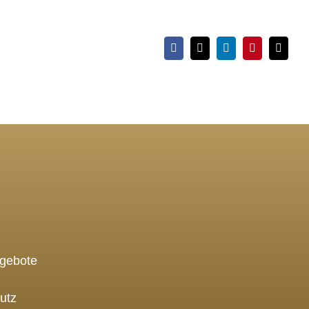
Facebook
X
LinkedIn
Pinterest
E-
Mail
ngebote
utz