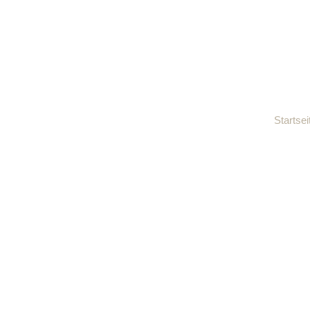
logo_retina
Startsei