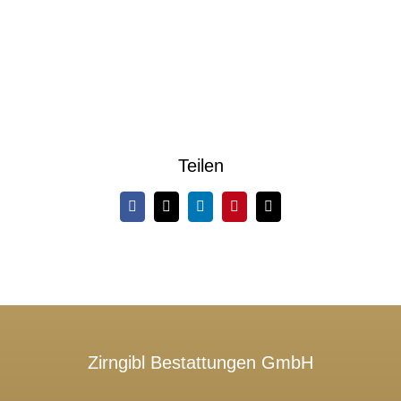
Teilen
Facebook
X
LinkedIn
Pinterest
E-
Mail
Zirngibl Bestattungen GmbH