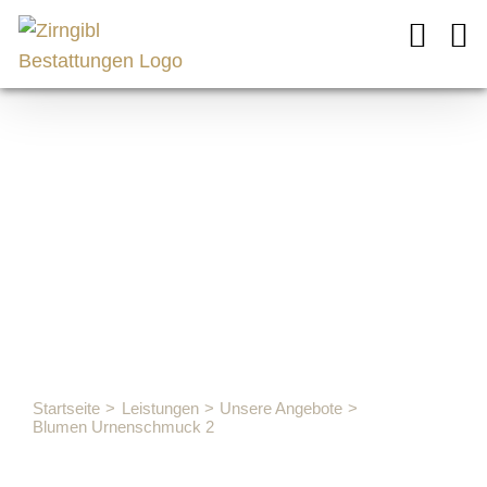
Zum
Inhalt
springen
Blumen
Urnenschmu
2
Startseite
Leistungen
Unsere Angebote
Blumen Urnenschmuck 2