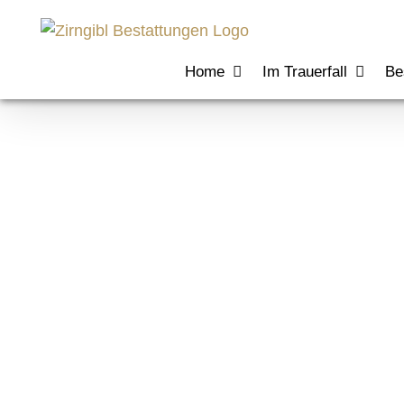
Zum
Inhalt
springen
Home
Im Trauerfall
Be
Harli Marten