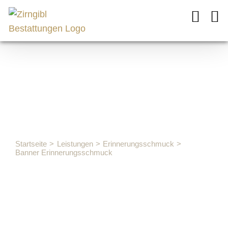
Zum
Inhalt
springen
Banner
Erinnerungs
Startseite
Leistungen
Erinnerungsschmuck
Banner Erinnerungsschmuck