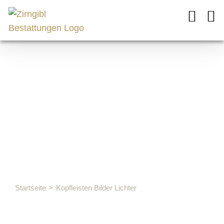
Zum
Inhalt
springen
Kopfleisten
Bilder
Lichter
Startseite
Kopfleisten Bilder Lichter