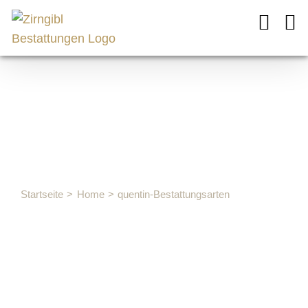
Zum
Inhalt
springen
quentin-
Bestattungsa
Startseite
Home
quentin-Bestattungsarten