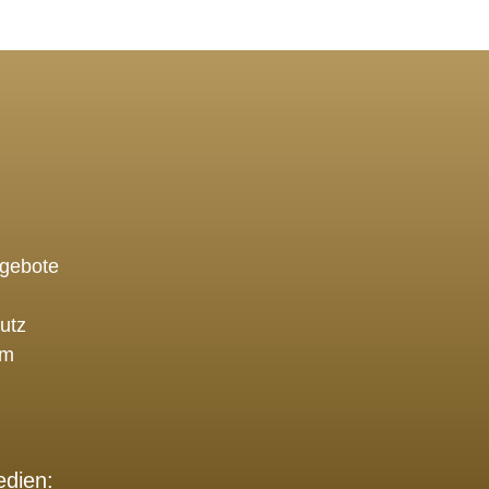
ngebote
utz
um
edien: