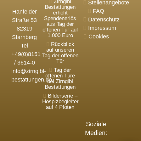
Zirngibl
Stellenangebote
Bestattungen
FAQ
Hanfelder
erhöht
Spendenerlös
Datenschutz
Straße 53
aus Tag der
Impressum
82319
offenen Tür auf
1.000 Euro
Cookies
Starnberg
Rückblick
Tel
auf unseren
+49(0)8151
Tag der offenen
Tür
/ 3614-0
Tag der
info@zirngibl-
offenen Türe
bestattungen.de
bei Zirngibl
Bestattungen
Bilderserie –
Hospizbegleiter
auf 4 Pfoten
Soziale
Medien: