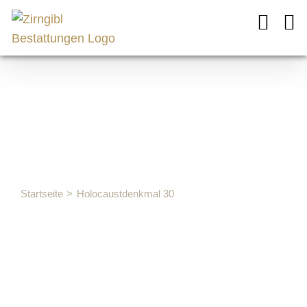
Zum
Inhalt
springen
Holocaustde
30
Startseite
Holocaustdenkmal 30