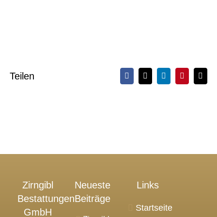
Teilen
Facebook
X
LinkedIn
Pinterest
E-
Mail
Zirngibl
Neueste
Links
Bestattungen
Beiträge
Startseite
GmbH