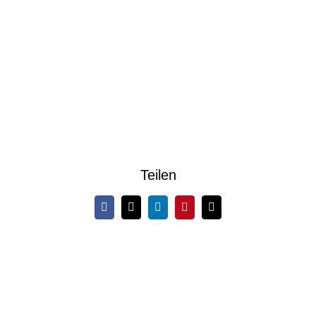
Teilen
Facebook
X
LinkedIn
Pinterest
E-
Mail