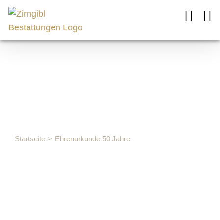
Zum
Inhalt
springen
Ehrenurkund
50 Jahre
Startseite
Ehrenurkunde 50 Jahre