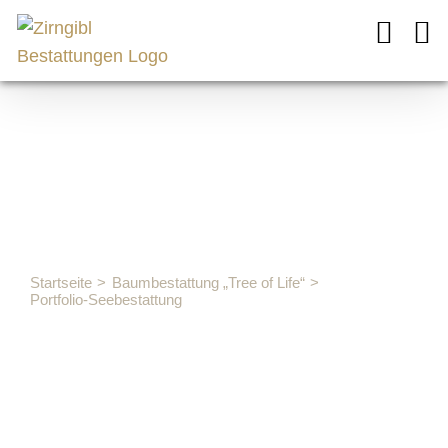
Zum
Inhalt
springen
Portfolio-
Seebestattu
Startseite
Baumbestattung „Tree of Life“
Portfolio-Seebestattung