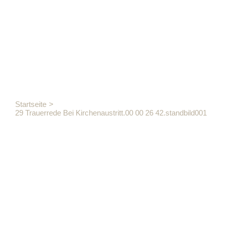
00 26
42.standbild
Startseite
29 Trauerrede Bei Kirchenaustritt.00 00 26 42.standbild001